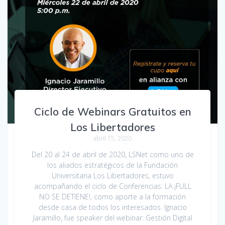
Ciclo de Webinars Gratuitos en
Los Libertadores
abril 15, 2020
Del 20 al 24 de abril de 2020, LSNet como uno de
los aliados estratégicos de la Fundación
Universitaria Los Libertadores, estuvo
acompañando el ciclo de Conferencias: LA ¡FULL
NO SE DETIENE!, como aporte a la formación
desde casa de todos los interesados. Ignacio
Jaramillo, fue speaker del webinar: Gestión Digital