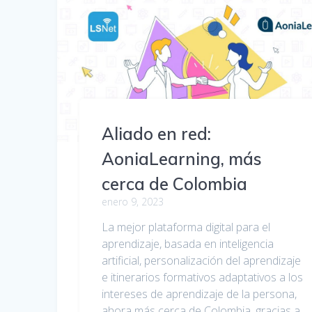
Aliado en red:
AoniaLearning, más
cerca de Colombia
enero 9, 2023
La mejor plataforma digital para el
aprendizaje, basada en inteligencia
artificial, personalización del aprendizaje
e itinerarios formativos adaptativos a los
intereses de aprendizaje de la persona,
ahora más cerca de Colombia, gracias a